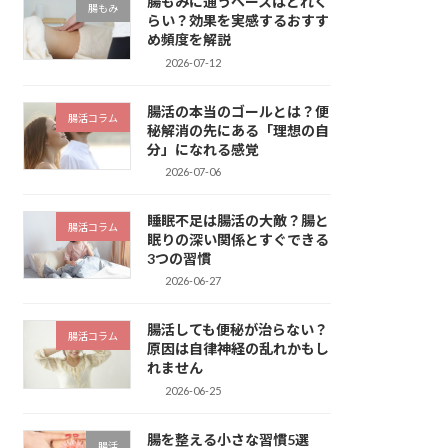
腸もみに通うペースはどれく
腸もみ
らい？効果を実感するおすす
め頻度を解説
2026-07-12
腸活の本当のゴールとは？便
腸活コラム
秘解消の先にある「理想の自
分」になれる感覚
2026-07-06
睡眠不足は腸活の大敵？腸と
腸活コラム
眠りの深い関係とすぐできる
3つの習慣
2026-06-27
腸活しても便秘が治らない？
腸活コラム
原因は自律神経の乱れかもし
れません
2026-06-25
腸を整える小さな習慣5選
腸活