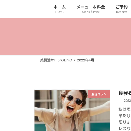
コ
ナ
ホーム
メニュー＆料金
ご予約
ン
ビ
HOME
Menu＆Price
Reserve
テ
ゲ
ン
ー
ツ
シ
へ
ョ
ス
ン
キ
に
ッ
移
美腸活サロンOLINO
2022年4月
プ
動
便秘
腸活コラム
2022
私は腸
単だ
限りま
レスな