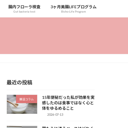
腸内フローラ検査
3ヶ月美腸LIFEプログラム
Gut bacteria test
Bicho-Life Program
最近の投稿
15年便秘だった私が効果を実
腸活コラム
感したのは食事ではなく心と
体をゆるめること
2026-07-13