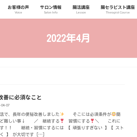
お客様の声
サロン情報
腸活講座
腸セラピスト講座
Voice
Salon Info
Lesson
Therapist Course
2022年4月
改善に必須なこと
-04-07
活で、長年の便秘改善しました
そこには必須条件が
簡
けど難しい事↓ ／ 継続する
習慣にする
＼ これに
す！！ 継続・習慣にするには 【 頑張りすぎない 】【 スト
く 】 が大切です […]