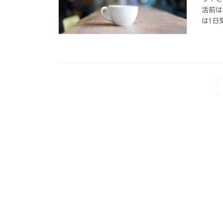
活前は
は1日
投
稿
の
ペ
ー
ジ
送