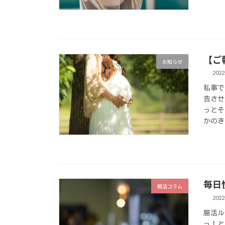
【ご
お知らせ
2022
私事で
告さ
っとそ
かのき
毎日
腸活コラム
2022
腸活ル
っ！と