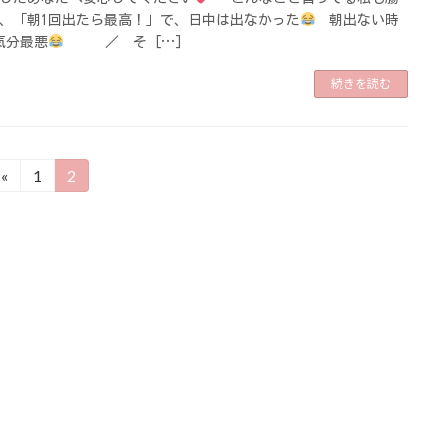
、「朝1回出たら最高！」で、日中は出なかった
朝出ない時
気分最悪
／ そ […]
続きを読む
«
1
2
固
固
定
定
ペ
ペ
ー
ー
ジ
ジ