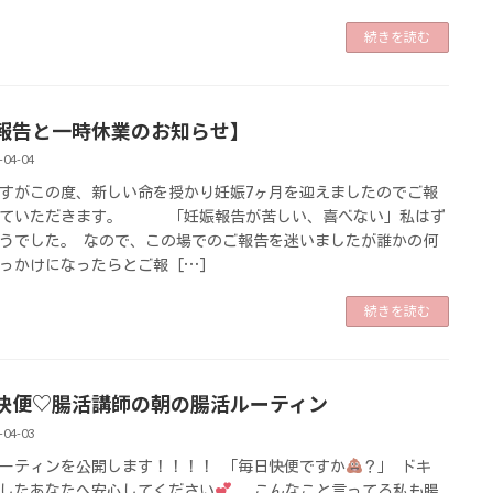
続きを読む
報告と一時休業のお知らせ】
-04-04
すがこの度、新しい命を授かり妊娠7ヶ月を迎えましたのでご報
せていただきます。 「妊娠報告が苦しい、喜べない」私はず
うでした。 なので、この場でのご報告を迷いましたが誰かの何
っかけになったらとご報 […]
続きを読む
快便♡腸活講師の朝の腸活ルーティン
-04-03
ーティンを公開します！！！！ 「毎日快便ですか
？」 ドキ
したあなたへ安心してください
こんなこと言ってる私も腸