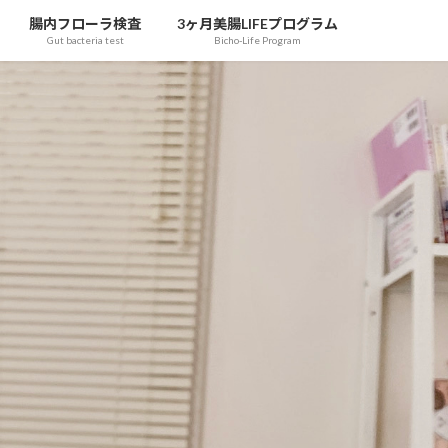
腸内フローラ検査
3ヶ月美腸LIFEプログラム
Gut bacteria test
Bicho-Life Program