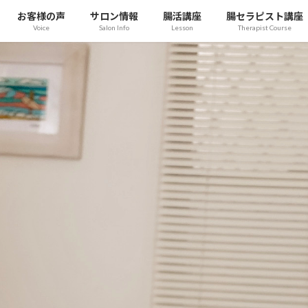
お客様の声
サロン情報
腸活講座
腸セラピスト講座
Voice
Salon Info
Lesson
Therapist Course