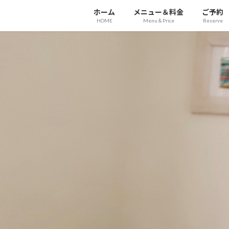
コ
ナ
ホーム
メニュー＆料金
ご予約
ン
ビ
HOME
Menu＆Price
Reserve
テ
ゲ
ン
ー
ツ
シ
へ
ョ
ス
ン
キ
に
ッ
移
プ
動